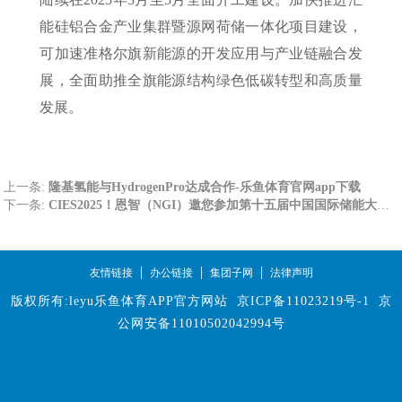
能硅铝合金产业集群暨源网荷储一体化项目建设，
可加速准格尔旗新能源的开发应用与产业链融合发
展，全面助推全旗能源结构绿色低碳转型和高质量
发展。
上一条:
隆基氢能与HydrogenPro达成合作-乐鱼体育官网app下载
下一条:
CIES2025！恩智（NGI）邀您参加第十五届中国国际储能大会暨展览会-乐鱼体育官网app下载
|
|
|
友情链接
办公链接
集团子网
法律声明
版权所有:leyu乐鱼体育APP官方网站
京ICP备11023219号-1
京
公网安备11010502042994号