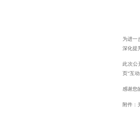
为进一
深化提
此次公开
页“互
感谢您
附件：