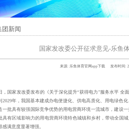
集团新闻
国家发改委公开征求意见-乐鱼体
来源:
乐鱼体育官网app下载
发布时间:
2
24日，国家发改委发布的《关于深化提升“获得电力”服务水平 全
到2029年，我国基本建成办电便捷化、供电高质化、用电绿色
造一批具有较强国际竞争优势的用电营商环境一流城市，建设一
批具有区域影响力的用电营商环境特色城镇和乡村，带动全国城
得感满意度显著增强。