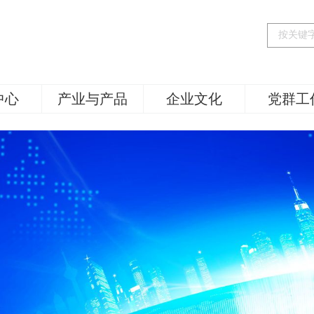
中心
产业与产品
企业文化
党群工