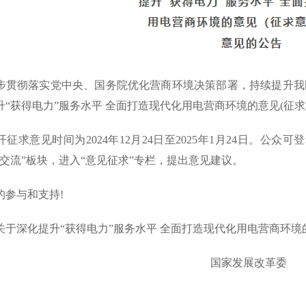
步贯彻落实党中央、国务院优化营商环境决策部署，持续提升我
升“获得电力”服务水平 全面打造现代化用电营商环境的意见(征
征求意见时间为2024年12月24日至2025年1月24日。公众可登录国
动交流”板块，进入“意见征求”专栏，提出意见建议。
的参与和支持!
关于深化提升“获得电力”服务水平 全面打造现代化用电营商环境的
国家发展改革委