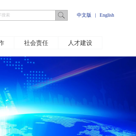
中文版
|
English
作
社会责任
人才建设