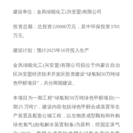
建设单位：金风绿能化工(兴安盟)有限公司
投资总额：总投资220000万元，其中环保投资3701
万元。
建设计划：预计2025年10月投入生产
金风绿能化工(兴安盟)有限公司拟位于内蒙古自治
区兴安盟经济技术开发区投资建设“绿氢制50万吨绿
色甲醇项目”，共分两期建设。
本项目为一期工程“绿氢制50万吨绿色甲醇项目(一
期25 万吨)”，建设内容包括绿色甲醇合成装置等生
产装置及配套公辅工程，以生物质成型颗粒和外购
绿色氢气(由电解水装置制备)为原料，经固定床气