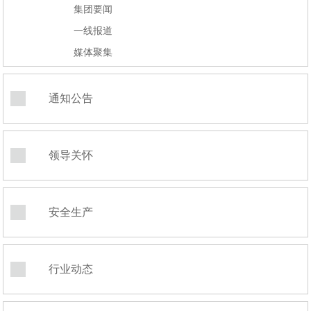
集团要闻
一线报道
媒体聚集
通知公告
领导关怀
安全生产
行业动态