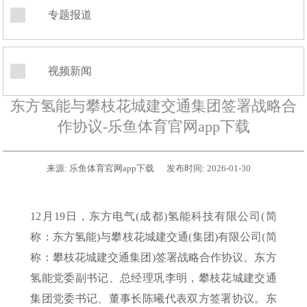
专题报道
视频新闻
东方氢能与攀枝花城建交通集团签署战略合
作协议-乐鱼体育官网app下载
来源:
乐鱼体育官网app下载
发布时间:
2026-01-30
12月19日，东方电气(成都)氢能科技有限公司(简
称：东方氢能)与攀枝花城建交通(集团)有限公司(简
称：攀枝花城建交通集团)签署战略合作协议。东方
氢能党委副书记、总经理巩李明，攀枝花城建交通
集团党委书记、董事长陈曦代表双方签署协议。东