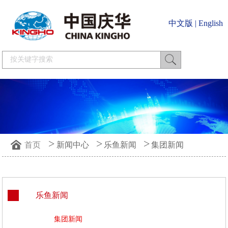
中文版
|
English
>
>
>
首页
新闻中心
乐鱼新闻
集团新闻
乐鱼新闻
集团新闻