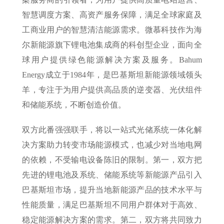
智慧调度方案、高资产服务保障，满足全球家庭及
工商业用户的智慧清洁能源需求。微慕科技作为海
尔新能源旗下锂电池集成商的科创型企业，面向全
球用户提供绿色能源解决方案及服务。Bahum
Energy成立于1984年，是巴基斯坦新能源领域领头
羊，专注于为用户提供高品质的逆变器、光伏组件
和储能系统，不断创造价值。
双方此番强强联手，将以一站式光储系统一体化解
决方案助力转变市场能源模式，也减少对当地电网
的依赖，不受输电设备陈旧的限制。第一，双方把
先进的锂电池及系统、储能系统等新能源产品引入
巴基斯坦市场，提升当地新能源产品的技术水平与
性能质量，满足巴基斯坦不同用户群体对于高效、
稳定能源解决方案的需求。第二，双方将共同致力