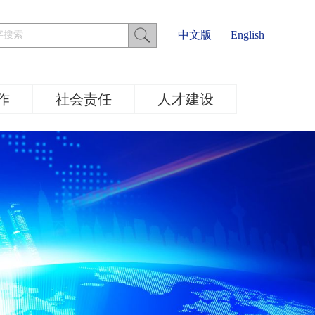
中文版
|
English
作
社会责任
人才建设