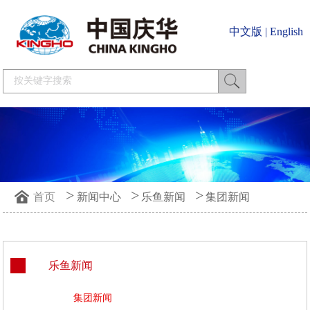
中文版
|
English
>
>
>
首页
新闻中心
乐鱼新闻
集团新闻
乐鱼新闻
集团新闻