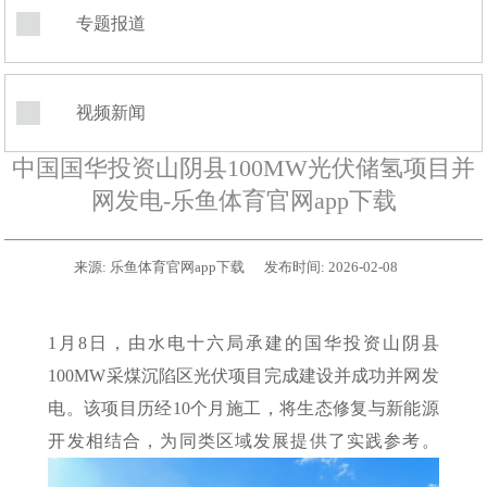
专题报道
视频新闻
中国国华投资山阴县100MW光伏储氢项目并
网发电-乐鱼体育官网app下载
来源:
乐鱼体育官网app下载
发布时间:
2026-02-08
1月8日，由水电十六局承建的国华投资山阴县
100MW采煤沉陷区光伏项目完成建设并成功并网发
电。该项目历经10个月施工，将生态修复与新能源
开发相结合，为同类区域发展提供了实践参考。