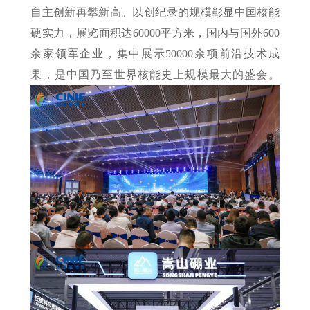
自主创新再攀新高。以创纪录的规模彰显中国核能
硬实力，展览面积达60000平方米，国内与国外600
余家领军企业，集中展示50000余项前沿技术成
果，是中国乃至世界核能史上规模最大的盛会。