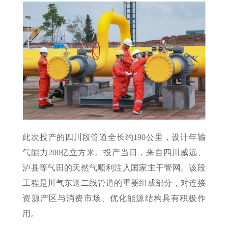
此次投产的四川段管道全长约190公里，设计年输
气能力200亿立方米。投产当日，来自四川威远、
泸县等气田的天然气顺利注入国家主干管网。该段
工程是川气东送二线管道的重要组成部分，对连接
资源产区与消费市场、优化能源结构具有积极作
用。