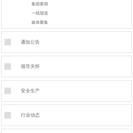
集团要闻
一线报道
媒体聚集
通知公告
领导关怀
安全生产
行业动态