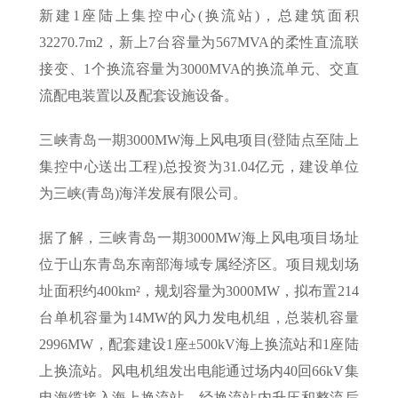
新建1座陆上集控中心(换流站)，总建筑面积
32270.7m2，新上7台容量为567MVA的柔性直流联
接变、1个换流容量为3000MVA的换流单元、交直
流配电装置以及配套设施设备。
三峡青岛一期3000MW海上风电项目(登陆点至陆上
集控中心送出工程)总投资为31.04亿元，建设单位
为三峡(青岛)海洋发展有限公司。
据了解，三峡青岛一期3000MW海上风电项目场址
位于山东青岛东南部海域专属经济区。项目规划场
址面积约400km²，规划容量为3000MW，拟布置214
台单机容量为14MW的风力发电机组，总装机容量
2996MW，配套建设1座±500kV海上换流站和1座陆
上换流站。风电机组发出电能通过场内40回66kV集
电海缆接入海上换流站，经换流站内升压和整流后