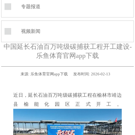
专题报道
视频新闻
中国延长石油百万吨级碳捕获工程开工建设-
乐鱼体育官网app下载
来源:
乐鱼体育官网app下载
发布时间:
2026-02-13
近日，延长石油百万吨级碳捕获工程在榆林市靖边
县榆能化园区正式开工。