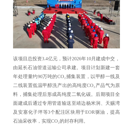
该项目总投资3.4亿元，预计2026年10月建成中交，
由延长石油管道运输公司承建。项目计划新建一套
年处理量约90万吨的CO₂捕集装置，以甲醇一线及
二线装置低温甲醇洗产出的高纯度CO₂产品气为原
料，捕集处理后形成高纯度二氧化碳。后期项目全
面建成后通过专用管道输送至靖边杨米涧、天赐湾
及安塞化子坪等3个配注区块用于EOR驱油，提高
石油采收率，实现CO₂的封存利用。