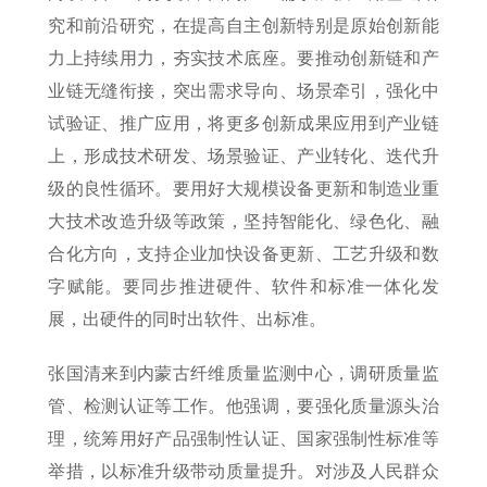
究和前沿研究，在提高自主创新特别是原始创新能
力上持续用力，夯实技术底座。要推动创新链和产
业链无缝衔接，突出需求导向、场景牵引，强化中
试验证、推广应用，将更多创新成果应用到产业链
上，形成技术研发、场景验证、产业转化、迭代升
级的良性循环。要用好大规模设备更新和制造业重
大技术改造升级等政策，坚持智能化、绿色化、融
合化方向，支持企业加快设备更新、工艺升级和数
字赋能。要同步推进硬件、软件和标准一体化发
展，出硬件的同时出软件、出标准。
张国清来到内蒙古纤维质量监测中心，调研质量监
管、检测认证等工作。他强调，要强化质量源头治
理，统筹用好产品强制性认证、国家强制性标准等
举措，以标准升级带动质量提升。对涉及人民群众