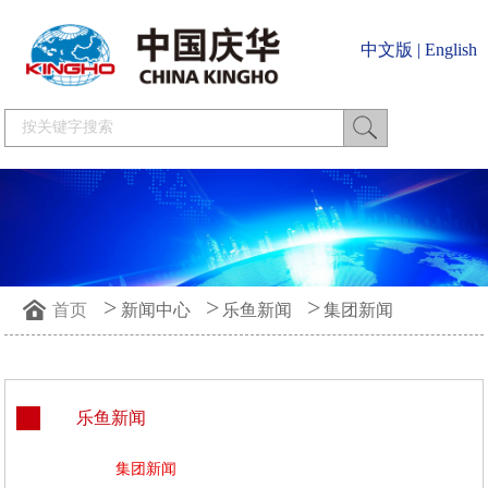
中文版
|
English
>
>
>
首页
新闻中心
乐鱼新闻
集团新闻
乐鱼新闻
集团新闻