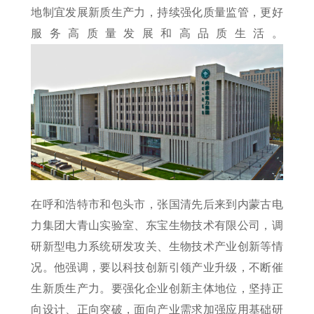
地制宜发展新质生产力，持续强化质量监管，更好
服务高质量发展和高品质生活。
在呼和浩特市和包头市，张国清先后来到内蒙古电
力集团大青山实验室、东宝生物技术有限公司，调
研新型电力系统研发攻关、生物技术产业创新等情
况。他强调，要以科技创新引领产业升级，不断催
生新质生产力。要强化企业创新主体地位，坚持正
向设计、正向突破，面向产业需求加强应用基础研