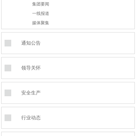
集团要闻
一线报道
媒体聚集
通知公告
领导关怀
安全生产
行业动态