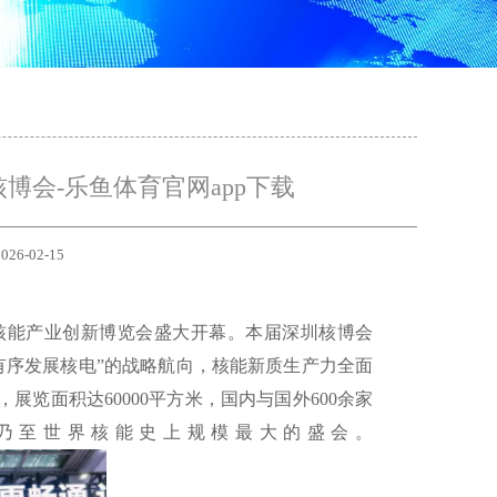
博会-乐鱼体育官网app下载
026-02-15
国际核能产业创新博览会盛大开幕。本届深圳核博会
有序发展核电”的战略航向，核能新质生产力全面
览面积达60000平方米，国内与国外600余家
国乃至世界核能史上规模最大的盛会。