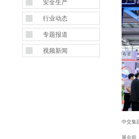
安全生产
行业动态
专题报道
视频新闻
中交集
展会前