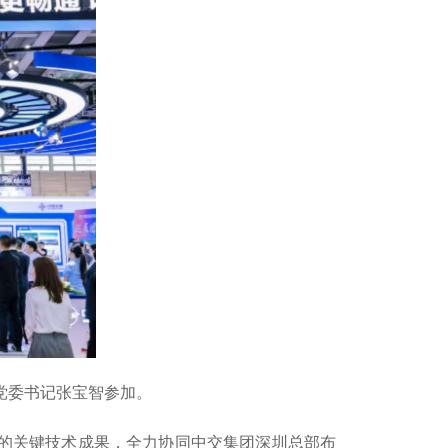
党委书记张宝智参加。
的关键技术成果，全力协同中交集团深圳总部布