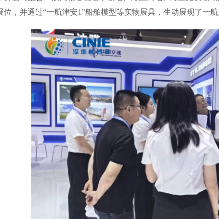
展位，并通过“一航津安1”船舶模型等实物展具，生动展现了一