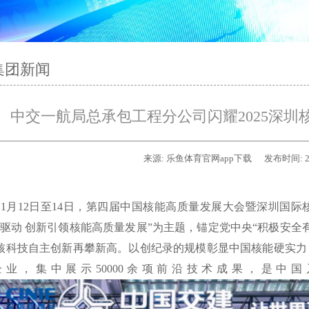
集团新闻
中交一航局总承包工程分公司闪耀2025深圳核
来源:
乐鱼体育官网app下载
发布时间:
2
5年11月12日至14日，第四届中国核能高质量发展大会暨深圳
智驱动 创新引领核能高质量发展”为主题，锚定党中央“积极安全
核科技自主创新再攀新高。以创纪录的规模彰显中国核能硬实力，展
企业，集中展示50000余项前沿技术成果，是中