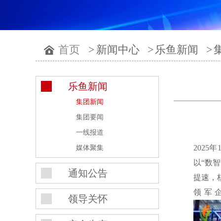
首页
>
新闻中心
>
乐鱼新闻
>
乐鱼新闻
集团新闻
集团要闻
一线报道
202
媒体聚集
以“数
通知公告
提速，
领军
领导关怀