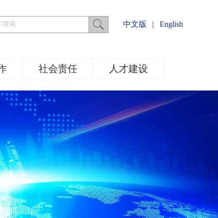
中文版
|
English
作
社会责任
人才建设