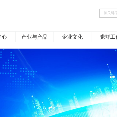
中心
产业与产品
企业文化
党群工