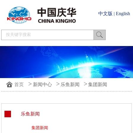
中文版
|
English
>
>
>
首页
新闻中心
乐鱼新闻
集团新闻
乐鱼新闻
集团新闻