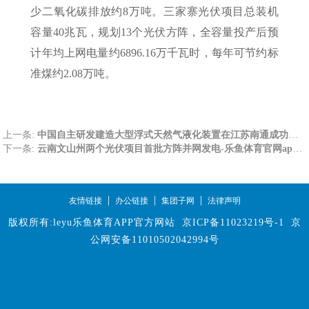
少二氧化碳排放约8万吨。三家寨光伏项目总装机
容量40兆瓦，规划13个光伏方阵，全容量投产后预
计年均上网电量约6896.16万千瓦时，每年可节约标
准煤约2.08万吨。
上一条:
中国自主研发建造大型浮式天然气液化装置在江苏南通成功出坞-乐鱼体育官网app下载
下一条:
云南文山州两个光伏项目首批方阵并网发电-乐鱼体育官网app下载
|
|
|
友情链接
办公链接
集团子网
法律声明
版权所有:leyu乐鱼体育APP官方网站
京ICP备11023219号-1
京
公网安备11010502042994号