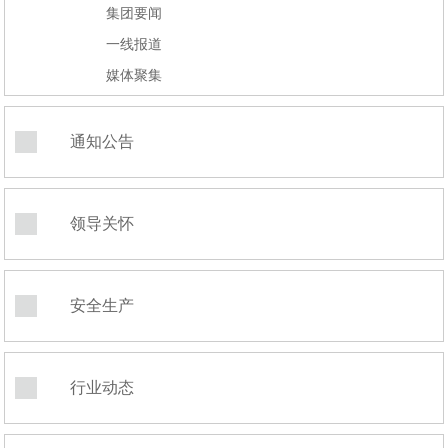
集团要闻
一线报道
媒体聚集
通知公告
领导关怀
安全生产
行业动态