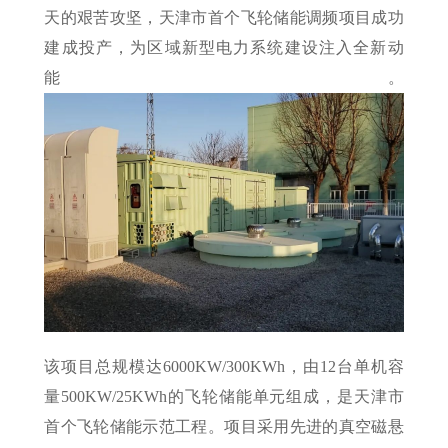
天的艰苦攻坚，天津市首个飞轮储能调频项目成功
建成投产，为区域新型电力系统建设注入全新动
能。
该项目总规模达6000KW/300KWh，由12台单机容
量500KW/25KWh的飞轮储能单元组成，是天津市
首个飞轮储能示范工程。项目采用先进的真空磁悬