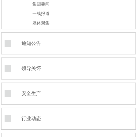
集团要闻
一线报道
媒体聚集
通知公告
领导关怀
安全生产
行业动态