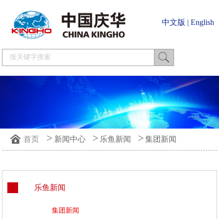
中文版
|
English
>
>
>
首页
新闻中心
乐鱼新闻
集团新闻
乐鱼新闻
集团新闻