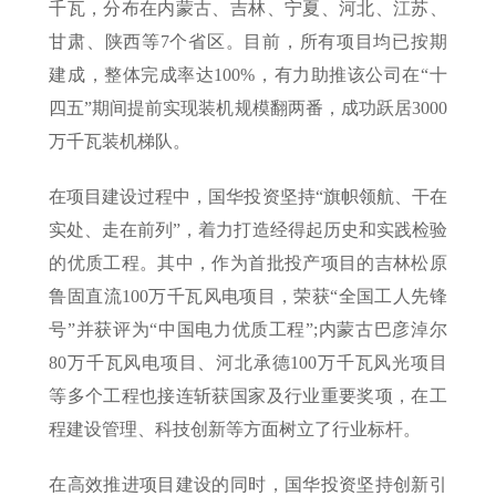
千瓦，分布在内蒙古、吉林、宁夏、河北、江苏、
甘肃、陕西等7个省区。目前，所有项目均已按期
建成，整体完成率达100%，有力助推该公司在“十
四五”期间提前实现装机规模翻两番，成功跃居3000
万千瓦装机梯队。
在项目建设过程中，国华投资坚持“旗帜领航、干在
实处、走在前列”，着力打造经得起历史和实践检验
的优质工程。其中，作为首批投产项目的吉林松原
鲁固直流100万千瓦风电项目，荣获“全国工人先锋
号”并获评为“中国电力优质工程”;内蒙古巴彦淖尔
80万千瓦风电项目、河北承德100万千瓦风光项目
等多个工程也接连斩获国家及行业重要奖项，在工
程建设管理、科技创新等方面树立了行业标杆。
在高效推进项目建设的同时，国华投资坚持创新引