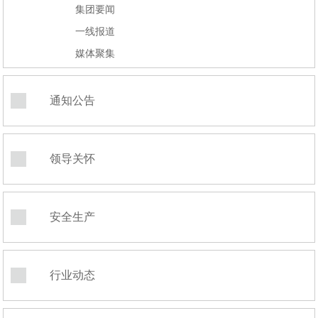
集团要闻
一线报道
媒体聚集
通知公告
领导关怀
安全生产
行业动态