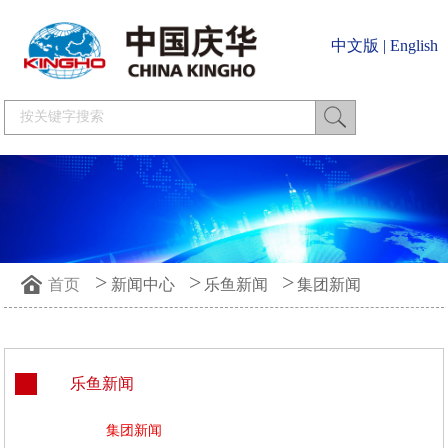
中文版
|
English
>
>
>
首页
新闻中心
乐鱼新闻
集团新闻
乐鱼新闻
集团新闻