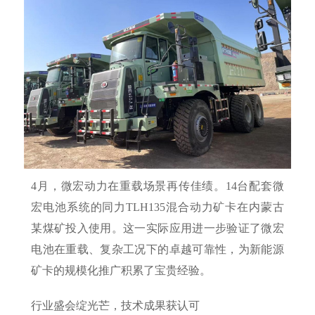
4月，微宏动力在重载场景再传佳绩。14台配套微
宏电池系统的同力TLH135混合动力矿卡在内蒙古
某煤矿投入使用。这一实际应用进一步验证了微宏
电池在重载、复杂工况下的卓越可靠性，为新能源
矿卡的规模化推广积累了宝贵经验。
行业盛会绽光芒，技术成果获认可