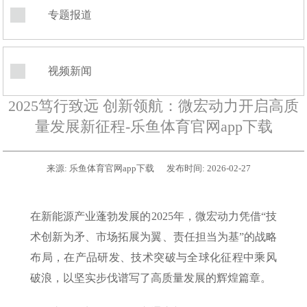
专题报道
视频新闻
2025笃行致远 创新领航：微宏动力开启高质
量发展新征程-乐鱼体育官网app下载
来源:
乐鱼体育官网app下载
发布时间:
2026-02-27
在新能源产业蓬勃发展的2025年，微宏动力凭借“技
术创新为矛、市场拓展为翼、责任担当为基”的战略
布局，在产品研发、技术突破与全球化征程中乘风
破浪，以坚实步伐谱写了高质量发展的辉煌篇章。