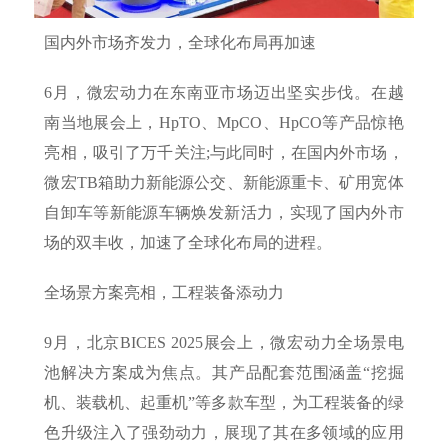
国内外市场齐发力，全球化布局再加速
6月，微宏动力在东南亚市场迈出坚实步伐。在越
南当地展会上，HpTO、MpCO、HpCO等产品惊艳
亮相，吸引了万千关注;与此同时，在国内外市场，
微宏TB箱助力新能源公交、新能源重卡、矿用宽体
自卸车等新能源车辆焕发新活力，实现了国内外市
场的双丰收，加速了全球化布局的进程。
全场景方案亮相，工程装备添动力
9月，北京BICES 2025展会上，微宏动力全场景电
池解决方案成为焦点。其产品配套范围涵盖“挖掘
机、装载机、起重机”等多款车型，为工程装备的绿
色升级注入了强劲动力，展现了其在多领域的应用