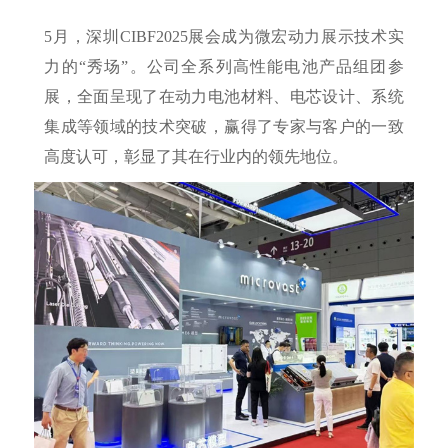
5月，深圳CIBF2025展会成为微宏动力展示技术实
力的“秀场”。公司全系列高性能电池产品组团参
展，全面呈现了在动力电池材料、电芯设计、系统
集成等领域的技术突破，赢得了专家与客户的一致
高度认可，彰显了其在行业内的领先地位。