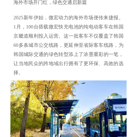
海外市场开门红，绿色交通启新篇
2025新年伊始，微宏动力的海外市场便传来捷报。
1月，100台搭载微宏快充电池的纯电动客车在韩国
京畿道顺利投入运营。这一批客车不仅覆盖了韩国
60多条城市公交线路，更延伸至省际客车线路，为
韩国城际交通的绿色转型添上了浓墨重彩的一笔，
让当地民众的跨地域出行拥有了更环保、高效的选
择。