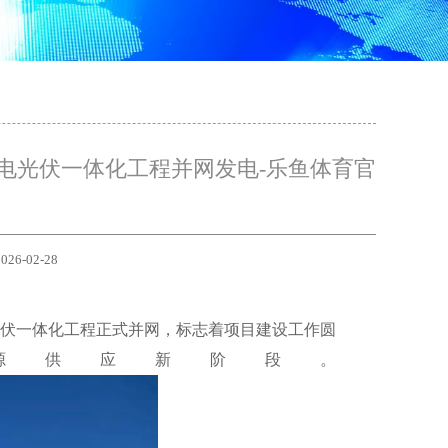
电光伏一体化工程并网发电-乐鱼体育官
026-02-28
电光伏一体化工程正式并网，标志着项目建设工作圆
源供应新阶段。