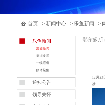
首页
>
新闻中心
>
乐鱼新闻
>
鄂尔多斯
乐鱼新闻
集团新闻
集团要闻
一线报道
媒体聚集
12月
通知公告
满
领导关怀