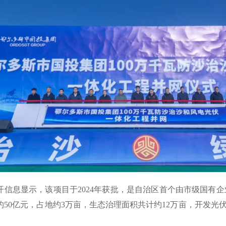
开信息显示，该项目于2024年获批，是自治区首个由市级国有
约50亿元，占地约3万亩，生态治理面积共计约12万亩，开发光伏