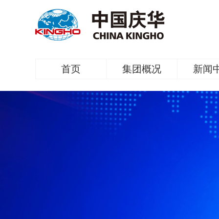
首页
集团概况
新闻