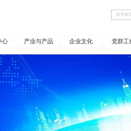
中心
产业与产品
企业文化
党群工