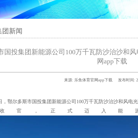
集团新闻
市国投集团新能源公司100万千瓦防沙治沙和风
网app下载
来源:
乐鱼体育官网app下载
发布时间:
2
23日，鄂尔多斯市国投集团新能源公司100万千瓦防沙治沙和风
收官，正式迈入能