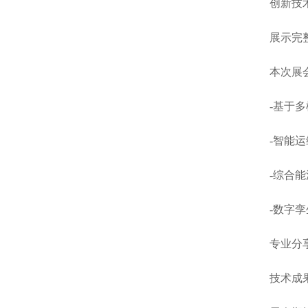
创新技
展示完
本次展
-基于
-智能
-综合
-数字
专业分
技术成