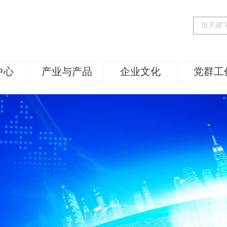
中心
产业与产品
企业文化
党群工