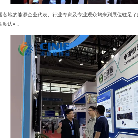
国各地的能源企业代表、行业专家及专业观众均来到展位驻足了
高度认可。