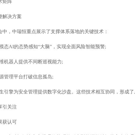
术矩阵
整解决方案
会中，中瑞恒重点展示了支撑体系落地的关键技术：
多模态AI的态势感知“大脑”，实现全面风险智能预警;
运维机器人提供不间断巡视能力;
能源管理平台打破信息孤岛;
孪生引擎为安全管理提供数字化沙盘。这些技术相互协同，形成
享引关注
果获认可