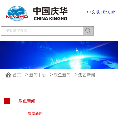
中文版
|
English
>
>
>
首页
新闻中心
乐鱼新闻
集团新闻
乐鱼新闻
集团新闻