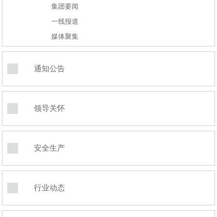
集团要闻
一线报道
媒体聚集
通知公告
领导关怀
安全生产
行业动态