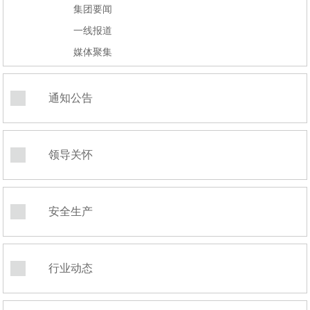
集团要闻
一线报道
媒体聚集
通知公告
领导关怀
安全生产
行业动态