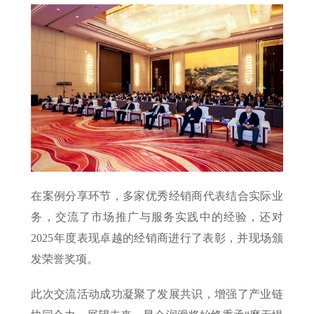
在案例分享环节，多家优秀经销商代表结合实际业
务，交流了市场推广与服务实践中的经验，还对
2025年度表现卓越的经销商进行了表彰，并现场颁
发荣誉奖项。
此次交流活动成功凝聚了发展共识，增强了产业链