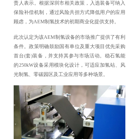
责人表示。根据深圳市相关政策，入选装备可纳入
保险补偿机制，通过风险共担方式降低用户的应用
顾虑，为AEM制氢技术的初期商业化提供支持。
此次认定为该AEM制氢设备的市场推广提供了有利
条件。政策明确鼓励国有单位及重大项目优先采购
首台(套)装备，并支持其参与市场活动。稳石氢能
的250kW设备采用模块化设计，可适应加氢站、风
光制氢、零碳园区及工业应用等多种场景。