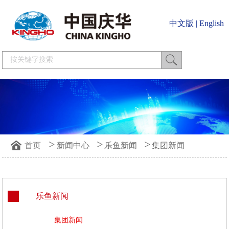
中文版
|
English
>
>
>
首页
新闻中心
乐鱼新闻
集团新闻
乐鱼新闻
集团新闻