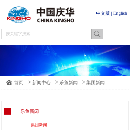
中文版
|
English
>
>
>
首页
新闻中心
乐鱼新闻
集团新闻
乐鱼新闻
集团新闻