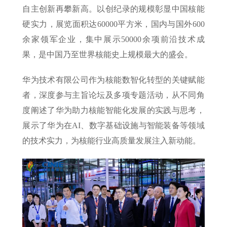
自主创新再攀新高。以创纪录的规模彰显中国核能
硬实力，展览面积达60000平方米，国内与国外600
余家领军企业，集中展示50000余项前沿技术成
果，是中国乃至世界核能史上规模最大的盛会。
华为技术有限公司作为核能数智化转型的关键赋能
者，深度参与主旨论坛及多项专题活动，从不同角
度阐述了华为助力核能智能化发展的实践与思考，
展示了华为在AI、数字基础设施与智能装备等领域
的技术实力，为核能行业高质量发展注入新动能。