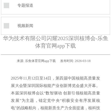
专题报道
视频新闻
华为技术有限公司闪耀2025深圳核博会-乐鱼
体育官网app下载
来源:
乐鱼体育官网app下载
发布时间:
2026-03-18
2025年11月12日至14日，第四届中国核能高质量发
展大会暨深圳国际核能产业创新博览会盛大开幕。
本届深圳核博会以“数智驱动 创新引领核能高质量
发展”为主题，锚定党中央“积极安全有序发展核
电”的战略航向，核能新质生产力全面提速，核科技