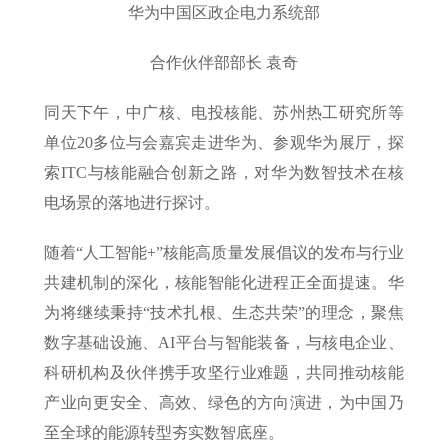
华为中国区政企电力系统部
合作伙伴部部长 袁奇
同天下午，中广核、电投核能、苏州热工研究所等
单位20多位与会嘉宾走进华为、参观华为展厅，探
索ITC与核能融合创新之路，对华为数智技术在核
电场景的落地进行探讨。
随着“人工智能+”核能高质量发展倡议的发布与行业
共建机制的深化，核能智能化进程正全面提速。华
为将继续秉持“技术扎根、生态共荣”的理念，聚焦
数字基础设施、AI平台与智能装备，与核电企业、
科研机构及伙伴携手攻坚行业难题，共同推动核能
产业向更安全、高效、绿色的方向演进，为中国乃
至全球的能源转型夯实数智底座。