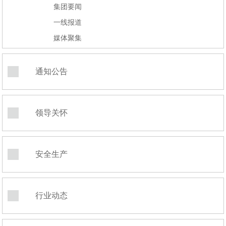
集团要闻
一线报道
媒体聚集
通知公告
领导关怀
安全生产
行业动态