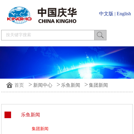
中文版
|
English
>
>
>
首页
新闻中心
乐鱼新闻
集团新闻
乐鱼新闻
集团新闻