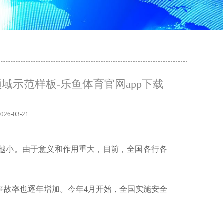
领域示范样板-乐鱼体育官网app下载
026-03-21
率越小。由于意义和作用重大，目前，全国各行各
事故率也逐年增加。今年4月开始，全国实施安全