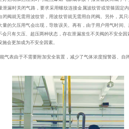
量泄漏时关闭气路，要求采用螺纹连接金属波纹管或管箍固定内
自闭阀就无需用波纹管，用波纹管就无需用自闭阀。另外，其只
大量的欠压用气会出现，导致误关。再有，由于用户用气时间、
不会只有欠压、超压两种状态，存在泄漏发生不关阀的不安全因
设施会更加成为不安全因素。
智能气表由于不需要附加安全装置，减少了气体浓度报警器、自