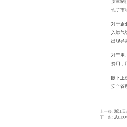
质量制
现了市
对于企
入燃气
出现异
对于用
费用，
眼下正
安全管
上一条:
浙江天
下一条:
从EE