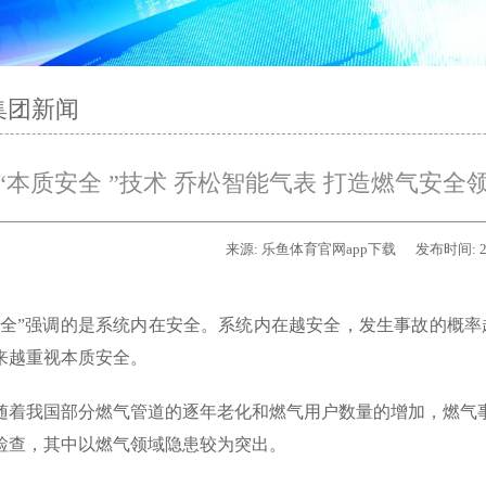
集团新闻
“本质安全 ”技术 乔松智能气表 打造燃气安全
来源:
乐鱼体育官网app下载
发布时间:
2
安全”强调的是系统内在安全。系统内在越安全，发生事故的概
来越重视本质安全。
随着我国部分燃气管道的逐年老化和燃气用户数量的增加，燃气
检查，其中以燃气领域隐患较为突出。