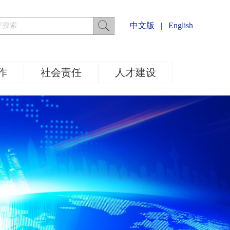
中文版
|
English
作
社会责任
人才建设