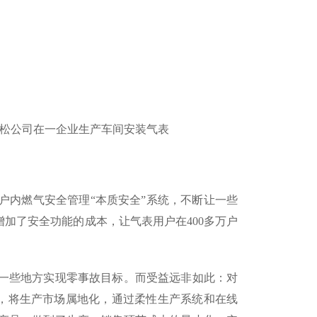
松公司在一企业生产车间安装气表
户内燃气安全管理“本质安全”系统，不断让一些
加了安全功能的成本，让气表用户在400多万户
一些地方实现零事故目标。而受益远非如此：对
式，将生产市场属地化，通过柔性生产系统和在线