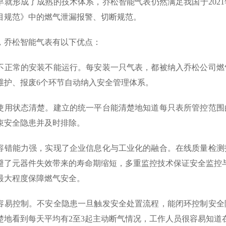
早就形成了成熟的技术体系，乔松智能气表仍然满足我国于2021
目规范》中的燃气泄漏报警、切断规范。
，乔松智能气表有以下优点：
不正常的安装不能运行。每安装一只气表，都被纳入乔松公司燃
维护、报废6个环节自动纳入安全管理体系。
使用状态清楚。建立的统一平台能清楚地知道每只表所管控范围
束安全隐患并及时排除。
容错能力强，实现了企业信息化与工业化的融合。在线质量检测
避了元器件失效带来的寿命期缩短，多重监控技术保证安全监控
最大程度保障燃气安全。
容易控制。不安全隐患一旦触发安全处置流程，能闭环控制安全
楚地看到每天平均有2至3起主动断气情况，工作人员很容易知道