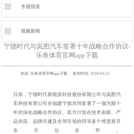
专题报道
视频新闻
宁德时代与岚图汽车签署十年战略合作协议-
乐鱼体育官网app下载
来源:
乐鱼体育官网app下载
发布时间:
2026-03-23
日前，宁德时代新能源科技股份有限公司与岚图汽
车科技有限公司在福建宁德共同签署了一项为期十
年的深化战略合作协议。双方计划在技术创新、产
品供应、品牌共建及全球市场协同等多个维度展开
全方位合作。