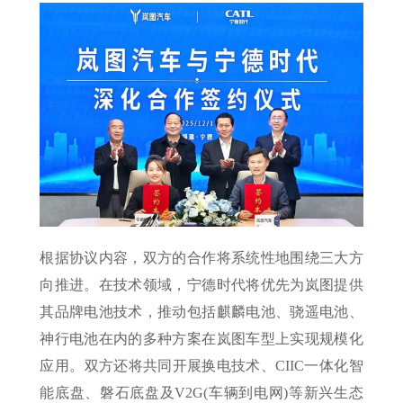
根据协议内容，双方的合作将系统性地围绕三大方
向推进。在技术领域，宁德时代将优先为岚图提供
其品牌电池技术，推动包括麒麟电池、骁遥电池、
神行电池在内的多种方案在岚图车型上实现规模化
应用。双方还将共同开展换电技术、CIIC一体化智
能底盘、磐石底盘及V2G(车辆到电网)等新兴生态