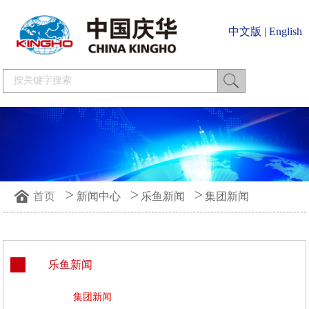
中文版
|
English
>
>
>
首页
新闻中心
乐鱼新闻
集团新闻
乐鱼新闻
集团新闻