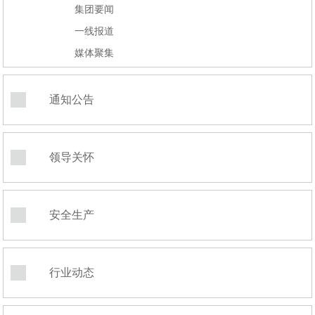
集团要闻
一线报道
媒体聚集
通知公告
领导关怀
安全生产
行业动态