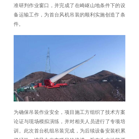
准研判作业窗口，并完成了在崎岖山地条件下的设
备运输工作，为首台风机吊装的顺利实施创造了条
件。
为确保吊装作业安全，项目施工方组织了技术方案
论证与现场模拟演练，并对相关人员进行了专项培
训。此次首台机组吊装完成，为后续设备安装积累