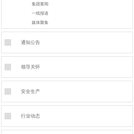
集团要闻
一线报道
媒体聚集
通知公告
领导关怀
安全生产
行业动态