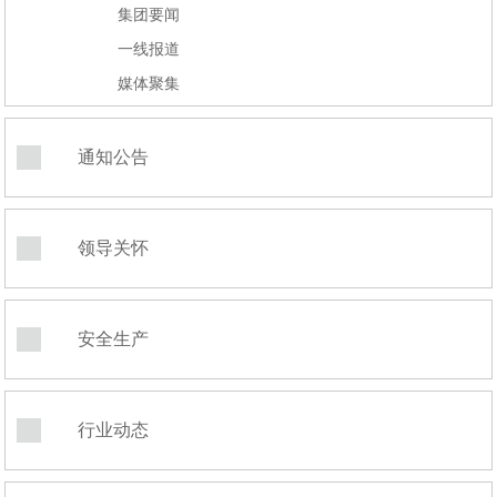
集团要闻
一线报道
媒体聚集
通知公告
领导关怀
安全生产
行业动态