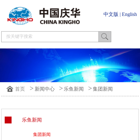
中文版
|
English
>
>
>
首页
新闻中心
乐鱼新闻
集团新闻
乐鱼新闻
集团新闻