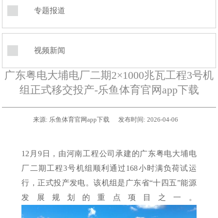
专题报道
视频新闻
广东粤电大埔电厂二期2×1000兆瓦工程3号机
组正式移交投产-乐鱼体育官网app下载
来源:
乐鱼体育官网app下载
发布时间:
2026-04-06
12月9日，由河南工程公司承建的广东粤电大埔电
厂二期工程3号机组顺利通过168小时满负荷试运
行，正式投产发电。该机组是广东省“十四五”能源
发展规划的重点项目之一。