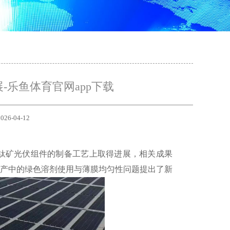
乐鱼体育官网app下载
026-04-12
钙钛矿光伏组件的制备工艺上取得进展，相关成果
生产中的绿色溶剂使用与薄膜均匀性问题提出了新