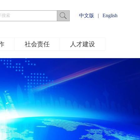
中文版
|
English
作
社会责任
人才建设