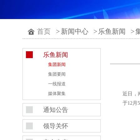
首页
>
新闻中心
>
乐鱼新闻
>
乐鱼新闻
集团新闻
集团要闻
一线报道
近日，
媒体聚集
于12
通知公告
领导关怀