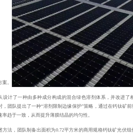
方案。
队设计了一种由多种成分构成的混合绿色溶剂体系，并改进了
时，团队提出了一种“溶剂限制边缘保护”策略，通过在钙钛矿
速率趋于一致，从而提升薄膜结晶的均匀性。
述方法，团队制备出面积为0.72平方米的商用规格钙钛矿光伏