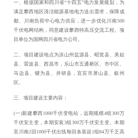
一、根据国家和四川省“十四五”电力发展规划，为
满足攀西地区清洁能源基地电力送出需求，保障成
都、川南负荷中心电力供应，进一步优化川南500
千伏电网结构，同意建设攀西特高压交流工程。项
目单位为国网四川省电力公司。
二、项目建设地点为凉山州盐源县、昭觉县、美姑
县、雷波县、西昌市，乐山市五通桥区、市中区、
马边县、犍为县、井研县，宜宾市屏山县、叙州
区。
三、项目建设主要内容：
(一)新建攀西1000千伏变电站，远期规模4组300万
千伏安主变，本期安装3组300万千伏安主变。本期
至川南2回1000千伏出线每回各装设1组84万千乏高