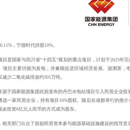
6.11%，宁德时代持股10%。
项目是国家与四川省“十四五”规划的重点项目，计划于2025年完成
。项目主要功能为发电，并兼顾促进区域经济发展。据测算，电站
应减少二氧化碳排放约301万吨。
作源于国家能源集团此前发布的丹巴水电站项目引入民营企业投资入
遴选一家民营企业，持有项目10%股权。随后在成都举行的推
现金投资6亿元人民币的方式成为股东。
，相关部门出台了鼓励民营资本参与能源基础设施建设的指导意