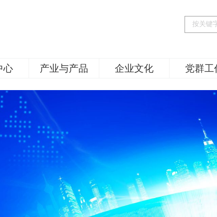
中心
产业与产品
企业文化
党群工