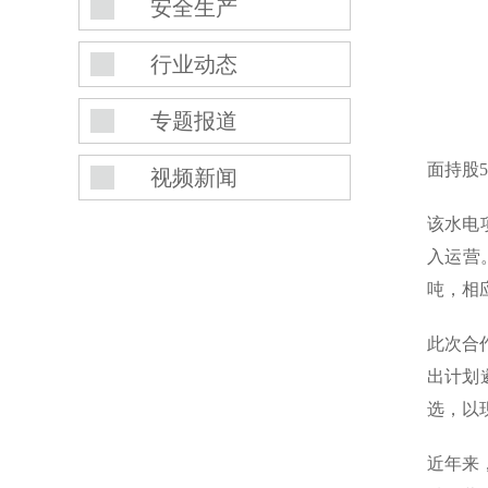
安全生产
行业动态
专题报道
面持股5
视频新闻
该水电
入运营
吨，相
此次合
出计划
选，以
近年来