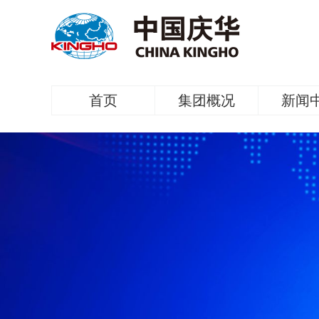
首页
集团概况
新闻