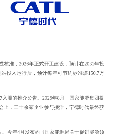
核准，2026年正式开工建设，预计在2031年投
投入运行后，预计每年可节约标准煤150.7万
股的推介公告。2025年8月，国家能源集团提
介会上，二十余家企业参与接洽，宁德时代最终获
见。今年4月发布的《国家能源局关于促进能源领