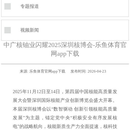
专题报道
视频新闻
中广核铀业闪耀2025深圳核博会-乐鱼体育官
网app下载
来源:
乐鱼体育官网app下载
发布时间:
2026-04-23
2025年11月12日至14日，第四届中国核能高质量发
展大会暨深圳国际核能产业创新博览会盛大开幕。
本届深圳核博会以“数智驱动 创新引领核能高质量
发展”为主题，锚定党中央“积极安全有序发展核
电”的战略航向，核能新质生产力全面提速，核科技