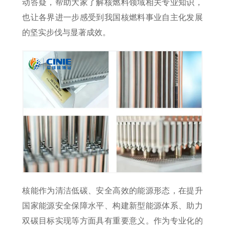
动答疑，帮助大家了解核燃料领域相关专业知识，
也让各界进一步感受到我国核燃料事业自主化发展
的坚实步伐与显著成效。
核能作为清洁低碳、安全高效的能源形态，在提升
国家能源安全保障水平、构建新型能源体系、助力
双碳目标实现等方面具有重要意义。作为专业化的