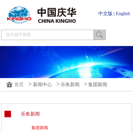
中文版
|
English
>
>
>
首页
新闻中心
乐鱼新闻
集团新闻
乐鱼新闻
集团新闻