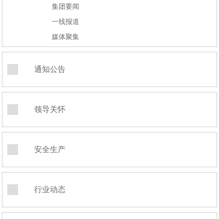
集团要闻
一线报道
媒体聚集
通知公告
领导关怀
安全生产
行业动态