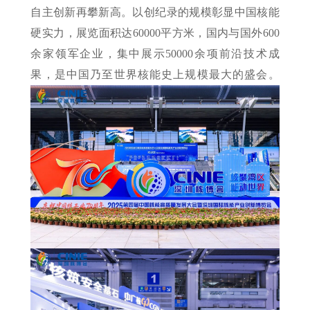
自主创新再攀新高。以创纪录的规模彰显中国核能
硬实力，展览面积达60000平方米，国内与国外600
余家领军企业，集中展示50000余项前沿技术成
果，是中国乃至世界核能史上规模最大的盛会。