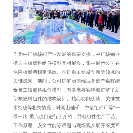
作为中广核核能产业发展的重要支撑，中广核铀业
携自主核燃料组件模型亮相展会，集中展示公司在
保障核燃料稳定供应、推进自主研发创新等领域的
关键成果。期间，公司讲解员前端业务部李嘉辉结
合自主核燃料组件模型，向参展嘉宾详细讲解了新
型核燃料组件的结构设计、核心功能优势、关键技
术突破等相关情况，对湖山铀矿、中哈组件厂等“一
带一路”重点项目进行了介绍，并就组件生产工艺、
工作原理、安全性能等话题与现场观众展开深度互