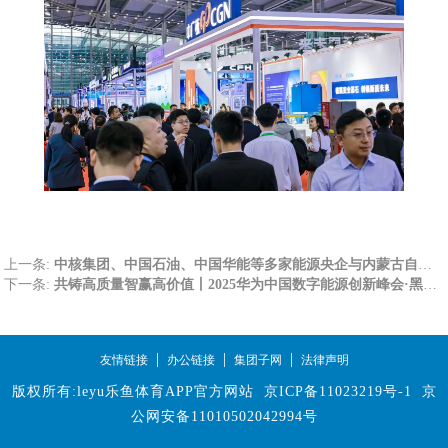
上一条:
中核集团、中国石油、中国华能等多家能源央企与内蒙古自治区及包头市高层互动-乐鱼体育官网app下载
下一条:
共铸高质量智赢高价值丨2025华为中国数字能源创新峰会·黑龙江成功举办-乐鱼体育官网app下载
|
|
|
友情链接
办公链接
集团子网
法律声明
版权所有:leyu乐鱼体育APP官方网站
京ICP备11023219号-1
京
公网安备11010502042994号