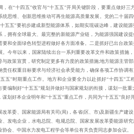
调，在“十四五”收官与“十五五”开局关键阶段，要重点做好
系统思维、创新思维推动可再生能源高质量发展。党的二十届四
“十五五”要初步建成新型能源体系，如期实现碳达峰，建设能
系，拥有全球最大、最完整的新能源产业链，为能源强国建设提
需要和全面绿色转型进程做好各方面准备。二是抓好已出台政策
展。今年以来，国家陆续出台一系列重要改革文件和政策措施，
导与政策宣贯，研究制定更多有力度的政策措施;地方能源主管
纳责任权重目标要求与经济社会承受能力，确保各项工作协调有
十五五”时期重点工作。地方和企业要全力以赴抓好“十四五”
方要编制好“十五五”规划并做好与国家规划的衔接，谋划一批重
，谋划好本企业明年和“十五五”重点工作，共同为“十五五”良好
展改革委、国家能源局有关司(局)，各省(区、市)及新疆生产建
业、发电企业，水电总院、电规总院、国家发展改革委能源研究
业协会、中国水力发电工程学会等单位有关负责同志参加会议。