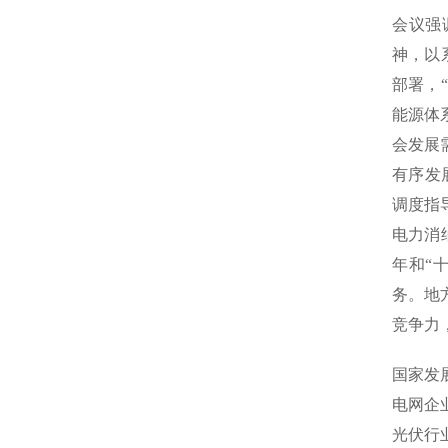
会议强
神，以
部署，
能源体
会发展
有序发
调度指
电力消
年和“
务。地
竞争力
国家发
电网企
光伏行