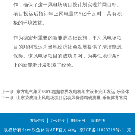
作，确保了这一风电场项目按计划实现并网目标。
项目投运后预计年上网电量约5亿千瓦时，具有积
极的环境效益。
作为德宏州重要的新能源基础设施，平河风电场项
目的顺利投运为当地经济社会发展提供了清洁能源
保障。该风电场项目的成功并网，为类似地理条件
下的新能源开发积累了经验。
上一条:
东方电气集团630℃超超临界发电机组主设备完工发运-乐鱼体育官网app下载
下一条:
山东荣成海上风电场项目启动风资源精确测量-乐鱼体育官网app下载
|
|
|
友情链接
办公链接
集团子网
法律声明
版权所有:leyu乐鱼体育APP官方网站
京ICP备11023219号-1
京