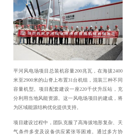
平河风电场项目总装机容量200兆瓦，在海拔2400
米至2900米的山脊上布置31台机组，混装三种不同
容量机型。项目配套建设一座220千伏升压站，充
分利用当地风能资源。这一风电场项目的建成，将
为区域能源结构优化提供支持。
项目建设过程中，团队克服了高海拔地形复杂、天
气条件多变及设备供应紧张等困难。通过多方协