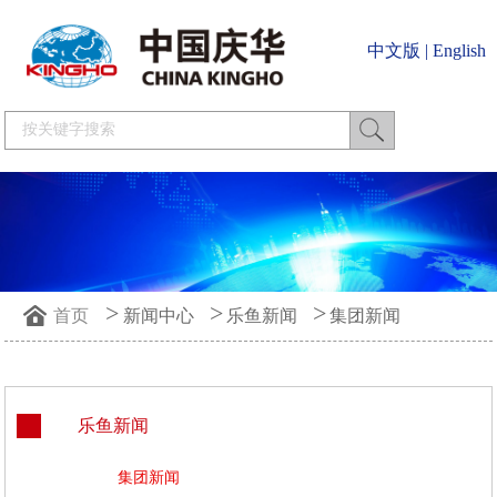
中文版
|
English
>
>
>
首页
新闻中心
乐鱼新闻
集团新闻
乐鱼新闻
集团新闻