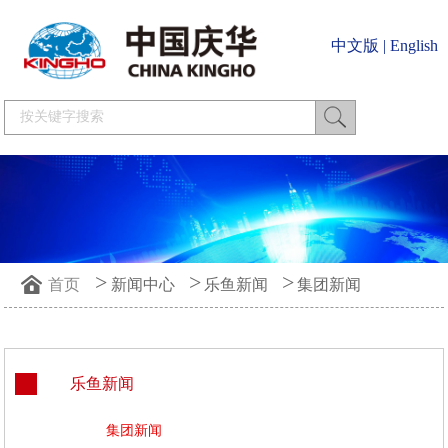
中文版
|
English
>
>
>
首页
新闻中心
乐鱼新闻
集团新闻
乐鱼新闻
集团新闻