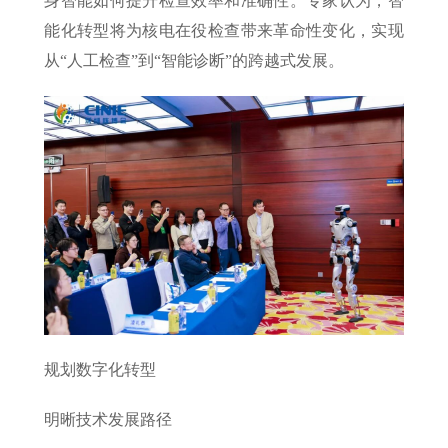
身智能如何提升检查效率和准确性。专家认为，智
能化转型将为核电在役检查带来革命性变化，实现
从“人工检查”到“智能诊断”的跨越式发展。
规划数字化转型
明晰技术发展路径