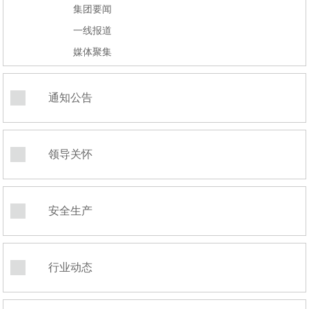
集团要闻
一线报道
媒体聚集
通知公告
领导关怀
安全生产
行业动态