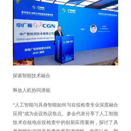
探索智能技术融合
释放人机协同潜能
“人工智能与具身智能如何与在役检查专业深度融合
应用”成为会议热议焦点。参会代表分享了人工智能
技术在核电在役检查中的创新应用案例，探讨了具