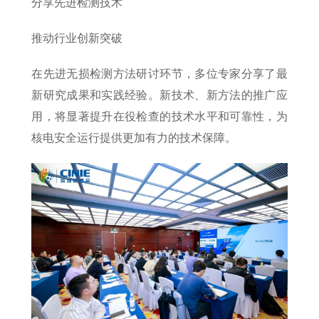
分享先进检测技术
推动行业创新突破
在先进无损检测方法研讨环节，多位专家分享了最
新研究成果和实践经验。新技术、新方法的推广应
用，将显著提升在役检查的技术水平和可靠性，为
核电安全运行提供更加有力的技术保障。