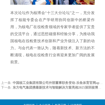
本次论坛作为核博会“十三大分论坛”之一，充分发
挥了核能专委会在产学研用协同创新中的桥梁作
用，为核电厂在役检查领域的专家学者提供了宝贵
的交流平台，通过思想碰撞和经验分享，为推动我
国核电在役检查技术创新和产业升级注入了新的动
力。与会代表一致认为，随着新技术、新方法的不
断涌现，核电在役检查行业将迎来更加广阔的发展
前景。
上一条:
中国核工业集团有限公司外部董事职务变动-乐鱼体育官网app下载
下一条:
东方电气集团携最新技术与智能解决方案亮相2025深圳核博会-乐鱼体育官网app下载
|
|
|