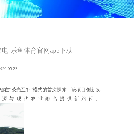
电-乐鱼体育官网app下载
026-05-22
省在“茶光互补”模式的首次探索，该项目创新实
能源与现代农业融合提供新路径。