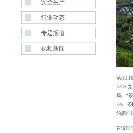
安全生产
行业动态
专题报道
视频新闻
该项目
6.5
局。“
8%，
约标准
建设期