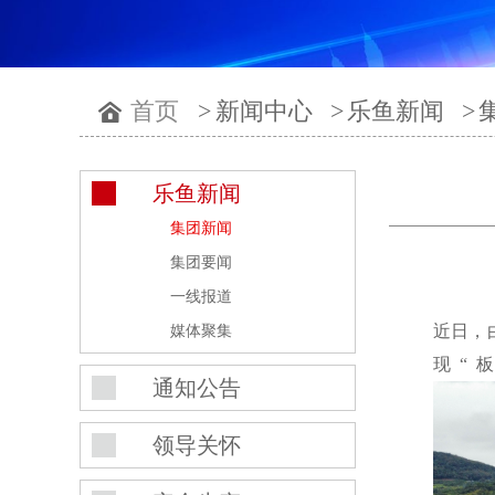
首页
>
新闻中心
>
乐鱼新闻
>
乐鱼新闻
集团新闻
集团要闻
一线报道
近日，
媒体聚集
现“
通知公告
领导关怀