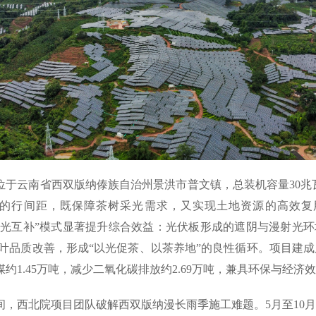
位于云南省西双版纳傣族自治州景洪市普文镇，总装机容量30兆瓦
米宽的行间距，既保障茶树采光需求，又实现土地资源的高效复
茶光互补”模式显著提升综合效益：光伏板形成的遮阴与漫射光环
茶叶品质改善，形成“以光促茶、以茶养地”的良性循环。项目建成
煤约1.45万吨，减少二氧化碳排放约2.69万吨，兼具环保与经济
间，西北院项目团队破解西双版纳漫长雨季施工难题。5月至10