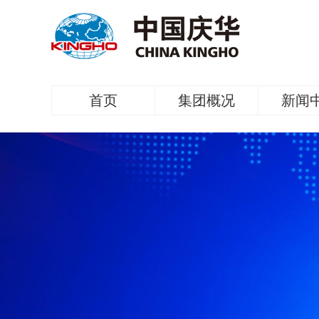
首页
集团概况
新闻