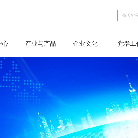
中心
产业与产品
企业文化
党群工