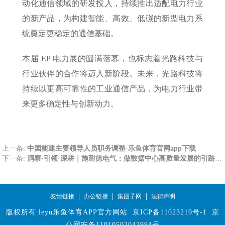
动化通信领域的研发投入，持续推出适配电力行业
的新产品，为构建智能、高效、低碳的新型电力系
统奠定更稳定的通信基础。
本届 EP 电力展的圆满落幕，也标志着光路科技与
行业伙伴的合作将迈入新阶段。未来，光路科技将
持续以更高可靠性的工业通信产品，为电力行业带
来更多确定性与创新动力。
上一条:
中国能建主要领导人员职务调整-乐鱼体育官网app下载
下一条:
洞察·引领·深耕｜施耐德电气：做数据中心高质量发展的引路人-乐鱼体育官网app下载
|
|
|
友情链接
办公链接
集团子网
法律声明
版权所有:leyu乐鱼体育APP官方网站
京ICP备11023219号-1
京
公网安备11010502042994号