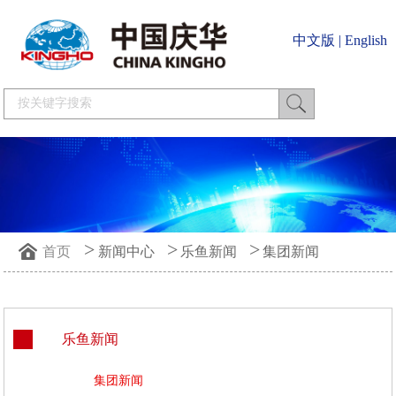
中文版
|
English
>
>
>
首页
新闻中心
乐鱼新闻
集团新闻
乐鱼新闻
集团新闻