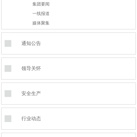
集团要闻
一线报道
媒体聚集
通知公告
领导关怀
安全生产
行业动态