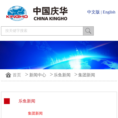
中文版
|
English
>
>
>
首页
新闻中心
乐鱼新闻
集团新闻
乐鱼新闻
集团新闻