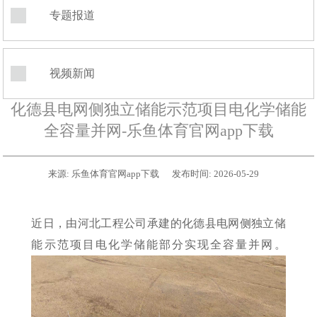
专题报道
视频新闻
化德县电网侧独立储能示范项目电化学储能
全容量并网-乐鱼体育官网app下载
来源:
乐鱼体育官网app下载
发布时间:
2026-05-29
近日，由河北工程公司承建的化德县电网侧独立储
能示范项目电化学储能部分实现全容量并网。