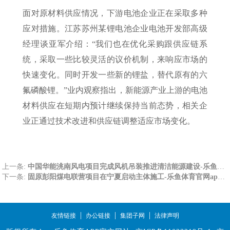
面对原材料供应情况，下游电池企业正在采取多种
应对措施。江苏苏州某锂电池企业电池开发部高级
经理谈亚军介绍：“我们也在优化采购跟供应链系
统，采取一些比较灵活的议价机制，来响应市场的
快速变化。同时开发一些新的锂盐，替代原有的六
氟磷酸锂。”业内观察指出，新能源产业上游的电池
材料供应在短期内预计继续保持当前态势，相关企
业正通过技术改进和供应链调整适应市场变化。
上一条:
中国华能洮南风电项目完成风机吊装推进清洁能源建设-乐鱼体育官网app下载
下一条:
固原彭阳煤电联营项目在宁夏启动主体施工-乐鱼体育官网app下载
|
|
|
友情链接
办公链接
集团子网
法律声明