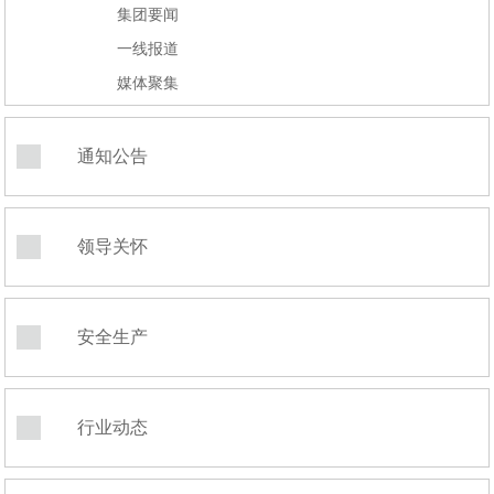
集团要闻
一线报道
媒体聚集
通知公告
领导关怀
安全生产
行业动态