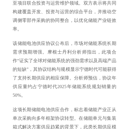
至项目联合投资与运营维护领域。双方表示将共同
构建覆盖开发、投资与运营的综合平台，并推动空
调侧零部件采购的协同整合，以优化储能产业链效
率。
该储能电池供应协议公布后，市场对储能系统长期
需求预期增强。摩根士丹利分析师指出，此项合
作“证实了全球对储能系统的强劲需求以及高端产品
的短缺”，其协议结构与规模显示宁德时代可能获得
了支持长期供应的相应保障。分析师预估，协议年
供应量约占宁德时代2025年储能系统规划销量的
50%。
这项长期储能电池供应合作，标志着储能产业正从
单次采购向多年框架协议转型。在储能单元与集装
箱式解决方案供应趋紧的背景下，此类长期供应模