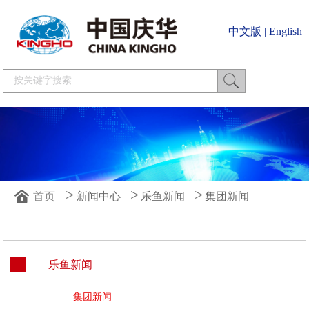
中文版
|
English
>
>
>
首页
新闻中心
乐鱼新闻
集团新闻
乐鱼新闻
集团新闻