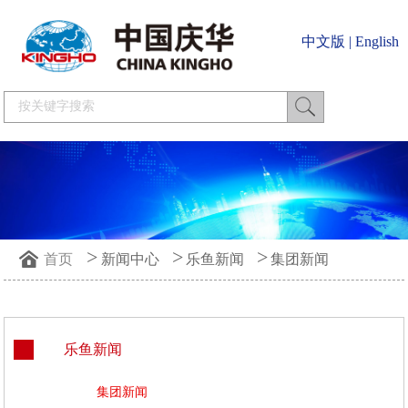
中文版
|
English
>
>
>
首页
新闻中心
乐鱼新闻
集团新闻
乐鱼新闻
集团新闻