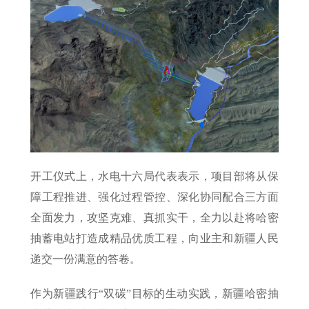
开工仪式上，水电十六局代表表示，项目部将从保
障工程推进、强化过程管控、深化协同配合三方面
全面发力，攻坚克难、真抓实干，全力以赴将哈密
抽蓄电站打造成精品优质工程，向业主和新疆人民
递交一份满意的答卷。
作为新疆践行“双碳”目标的生动实践，新疆哈密抽