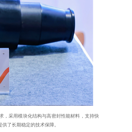
求，采用模块化结构与高密封性能材料，支持快
提供了长期稳定的技术保障。