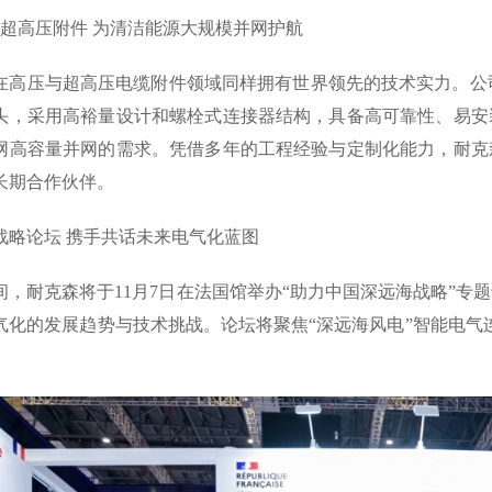
千伏超高压附件 为清洁能源大规模并网护航
在高压与超高压电缆附件领域同样拥有世界领先的技术实力。公司此
头，采用高裕量设计和螺栓式连接器结构，具备高可靠性、易安
网高容量并网的需求。凭借多年的工程经验与定制化能力，耐克
长期合作伙伴。
战略论坛 携手共话未来电气化蓝图
间，耐克森将于11月7日在法国馆举办“助力中国深远海战略”专
气化的发展趋势与技术挑战。论坛将聚焦“深远海风电”智能电气
。