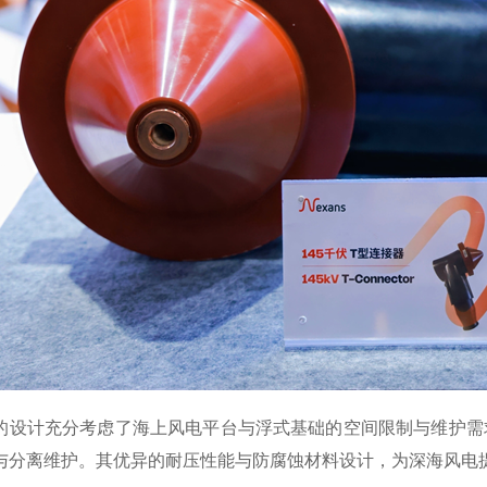
的设计充分考虑了海上风电平台与浮式基础的空间限制与维护需
与分离维护。其优异的耐压性能与防腐蚀材料设计，为深海风电